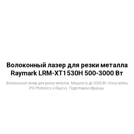
Волоконный лазер для резки металла
Raymark LRM-XT1530H 500-3000 Вт
Волоконный лазер для резки металла. Мощность до 3000 Вт. Излучатель
IPG Photonics и Raycus. Подготовим образцы.