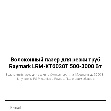
Волоконный лазер для резки труб
Raymark LRM-XT6020T 500-3000 Вт
Волоконный лазер для резки труб открытого типа. Мощность до 3000 Вт.
Излучатель IPG Photonics и Raycus. Подготовим образцы.