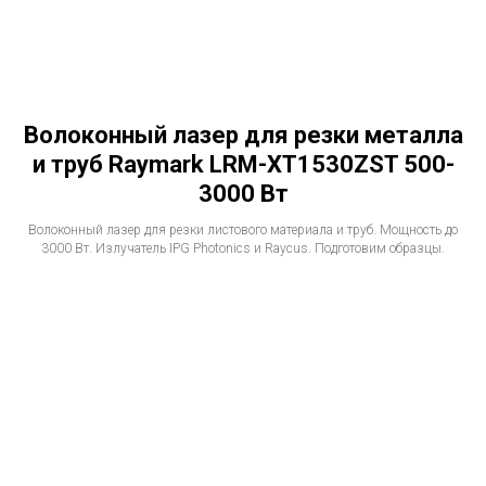
Волоконный лазер для резки металла
и труб Raymark LRM-XT1530ZST 500-
3000 Вт
Волоконный лазер для резки листового материала и труб. Мощность до
3000 Вт. Излучатель IPG Photonics и Raycus. Подготовим образцы.