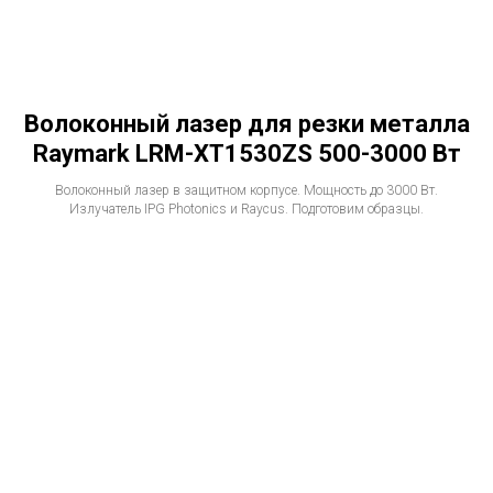
Волоконный лазер для резки металла
Raymark LRM-XT1530ZS 500-3000 Вт
Волоконный лазер в защитном корпусе. Мощность до 3000 Вт.
Излучатель IPG Photonics и Raycus. Подготовим образцы.