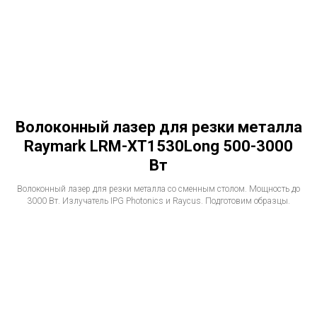
Волоконный лазер для резки металла
Raymark LRM-XT1530Long 500-3000
Вт
Волоконный лазер для резки металла со сменным столом. Мощность до
3000 Вт. Излучатель IPG Photonics и Raycus. Подготовим образцы.