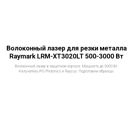
Волоконный лазер для резки металла
Raymark LRM-XT3020LT 500-3000 Вт
Волоконный лазер в защитном корпусе. Мощность до 3000 Вт.
Излучатель IPG Photonics и Raycus. Подготовим образцы.