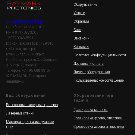
Оборудование
Услуги
zakaz@raymark.ru
Образцы
ООО "БУЛАТ ИМПОРТ"
Блог
ИНН 9717097320 /
1207700483891
Вакансии
Юридический адрес: 129343,
Контакты
г.Москва, вн.тер.г.
Муниципальный округ
Политика конфиденциальности
Свиблово, проезд Серебрякова,
Доставка и оплата
д. 6, стр. 2, помещ. II
Телефон: +7 495 088 98 69
Лизинг
оборудования
© RAYMARK. Все права
Пользовательское соглашение
защищены.
Вид оборудования
Оборудование под
задачи
Волоконные лазерные граверы
Гравировка металла
Лазерные станки
Гравировка дерева, пластика
Маркираторы на излучателе
Фрезеровка дерева и пластика
СО2