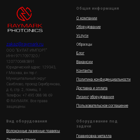
Общая информация
О компании
Оборудование
Услуги
zakaz@raymark.ru
Образцы
ООО "БУЛАТ ИМПОРТ"
Блог
ИНН 9717097320 /
1207700483891
Вакансии
Юридический адрес: 129343,
Контакты
г.Москва, вн.тер.г.
Муниципальный округ
Политика конфиденциальности
Свиблово, проезд Серебрякова,
Доставка и оплата
д. 6, стр. 2, помещ. II
Телефон: +7 495 088 98 69
Лизинг
оборудования
© RAYMARK. Все права
Пользовательское соглашение
защищены.
Вид оборудования
Оборудование под
задачи
Волоконные лазерные граверы
Гравировка металла
Лазерные станки