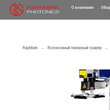
О компании
Обо
RayMark
Волоконный лазерный гравёр
→
→