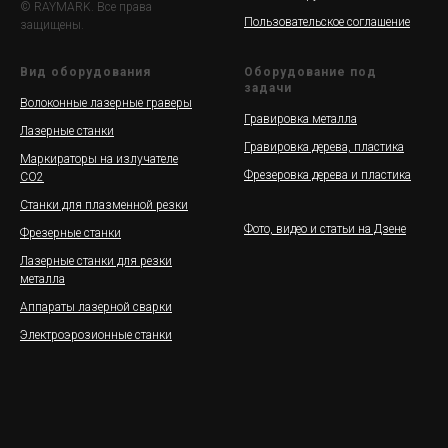
© RAYMARK. Все права
Пользовательское соглашение
защищены.
Вид оборудования
Оборудование под
задачи
Волоконные лазерные граверы
Гравировка металла
Лазерные станки
Гравировка дерева, пластика
Маркираторы на излучателе
Фрезеровка дерева и пластика
СО2
Станки для плазменной резки
Фото, видео и статьи на Дзене
Фрезерные станки
Лазерные станки для резки
металла
Аппараты лазерной сварки
Электроэрозионные станки