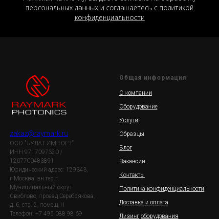
персональных данных и соглашаетесь c
политикой
конфиденциальности
Общая информация
О компании
Оборудование
Услуги
zakaz@raymark.ru
Образцы
ООО "БУЛАТ ИМПОРТ"
Блог
ИНН 9717097320 /
1207700483891
Вакансии
Юридический адрес: 129343,
Контакты
г.Москва, вн.тер.г.
Муниципальный округ
Политика конфиденциальности
Свиблово, проезд Серебрякова,
Доставка и оплата
д. 6, стр. 2, помещ. II
Телефон: +7 495 088 98 69
Лизинг
оборудования