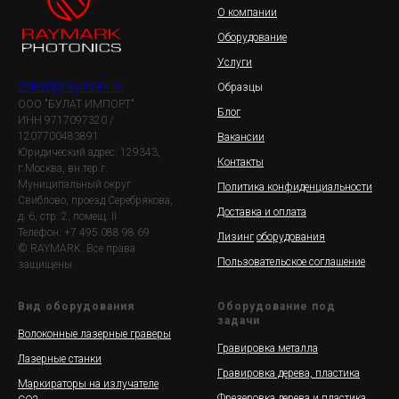
О компании
Оборудование
Услуги
zakaz@raymark.ru
Образцы
ООО "БУЛАТ ИМПОРТ"
Блог
ИНН 9717097320 /
1207700483891
Вакансии
Юридический адрес: 129343,
Контакты
г.Москва, вн.тер.г.
Муниципальный округ
Политика конфиденциальности
Свиблово, проезд Серебрякова,
Доставка и оплата
д. 6, стр. 2, помещ. II
Телефон: +7 495 088 98 69
Лизинг
оборудования
© RAYMARK. Все права
Пользовательское соглашение
защищены.
Вид оборудования
Оборудование под
задачи
Волоконные лазерные граверы
Гравировка металла
Лазерные станки
Гравировка дерева, пластика
Маркираторы на излучателе
Фрезеровка дерева и пластика