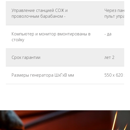
Управление станцией СОЖ и
Через панел
проволочным барабаном -
пульт управл
Компьютер и монитор вмонтированы в
- да
стойку
Срок гарантии
лет 2
Размеры генератора ШхГхВ мм
550 х 620 х 