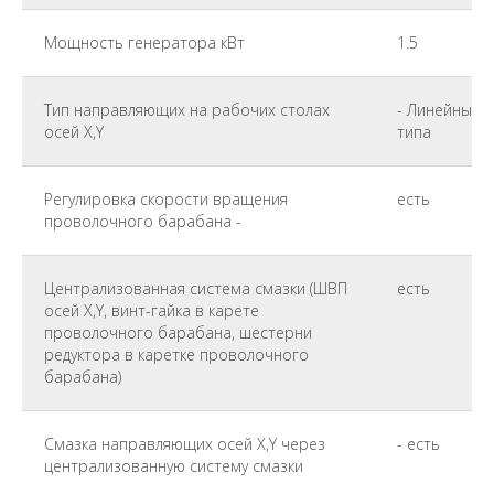
Мощность генератора кВт
1.5
Тип направляющих на рабочих столах
- Линейные 
осей X,Y
типа
Регулировка скорости вращения
есть
проволочного барабана -
Централизованная система смазки (ШВП
есть
осей X,Y, винт-гайка в карете
проволочного барабана, шестерни
редуктора в каретке проволочного
барабана)
Смазка направляющих осей X,Y через
- есть
централизованную систему смазки