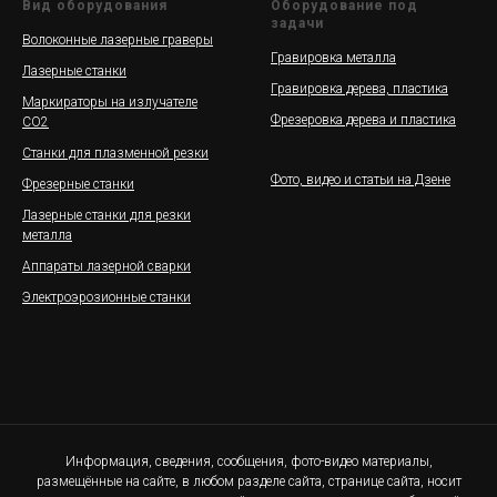
Вид оборудования
Оборудование под
задачи
Волоконные лазерные граверы
Гравировка металла
Лазерные станки
Гравировка дерева, пластика
Маркираторы на излучателе
Фрезеровка дерева и пластика
СО2
Станки для плазменной резки
Фото, видео и статьи на Дзене
Фрезерные станки
Лазерные станки для резки
металла
Аппараты лазерной сварки
Электроэрозионные станки
Информация, сведения, сообщения, фото-видео материалы,
размещённые на сайте, в любом разделе сайта, странице сайта, носит