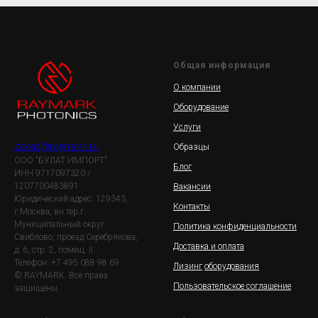
Общая информация
О компании
Оборудование
Услуги
zakaz@raymark.ru
Образцы
ООО "БУЛАТ ИМПОРТ"
Блог
ИНН 9717097320 /
1207700483891
Вакансии
Юридический адрес: 129343,
Контакты
г.Москва, вн.тер.г.
Муниципальный округ
Политика конфиденциальности
Свиблово, проезд Серебрякова,
Доставка и оплата
д. 6, стр. 2, помещ. II
Телефон: +7 495 088 98 69
Лизинг
оборудования
© RAYMARK. Все права
Пользовательское соглашение
защищены.