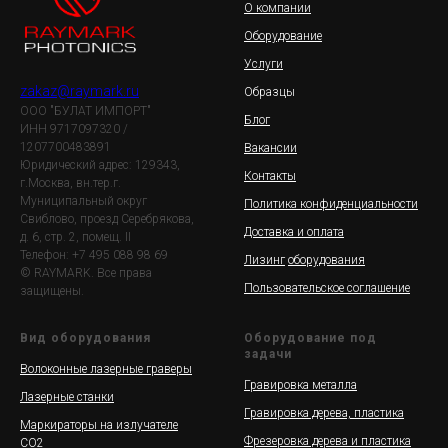
О компании
Оборудование
Услуги
zakaz@raymark.ru
Образцы
ООО "БУЛАТ ИМПОРТ"
Блог
ИНН 9717097320 /
1207700483891
Вакансии
Юридический адрес: 129343,
Контакты
г.Москва, вн.тер.г.
Муниципальный округ
Политика конфиденциальности
Свиблово, проезд Серебрякова,
Доставка и оплата
д. 6, стр. 2, помещ. II
Телефон: +7 495 088 98 69
Лизинг
оборудования
© RAYMARK. Все права
Пользовательское соглашение
защищены.
Вид оборудования
Оборудование под
задачи
Волоконные лазерные граверы
Гравировка металла
Лазерные станки
Гравировка дерева, пластика
Маркираторы на излучателе
Фрезеровка дерева и пластика
СО2