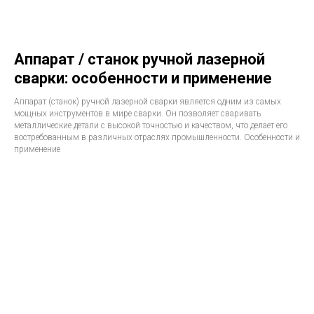
Аппарат / станок ручной лазерной
сварки: особенности и применение
Аппарат (станок) ручной лазерной сварки является одним из самых
мощных инструментов в мире сварки. Он позволяет сваривать
металлические детали с высокой точностью и качеством, что делает его
востребованным в различных отраслях промышленности. Особенности и
применение