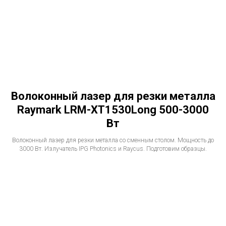
Волоконный лазер для резки металла
Raymark LRM-XT1530Long 500-3000
Вт
Волоконный лазер для резки металла со сменным столом. Мощность до
3000 Вт. Излучатель IPG Photonics и Raycus. Подготовим образцы.