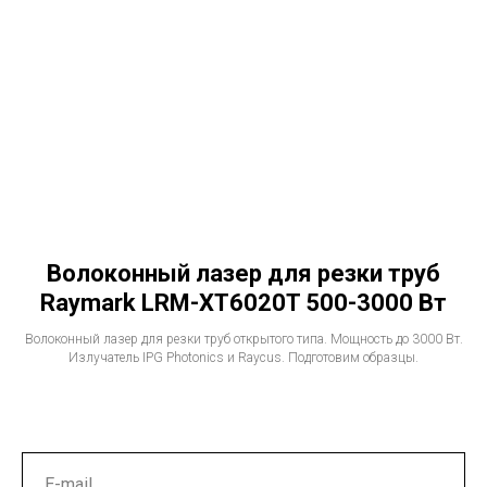
Волоконный лазер для резки труб
Raymark LRM-XT6020T 500-3000 Вт
Волоконный лазер для резки труб открытого типа. Мощность до 3000 Вт.
Излучатель IPG Photonics и Raycus. Подготовим образцы.