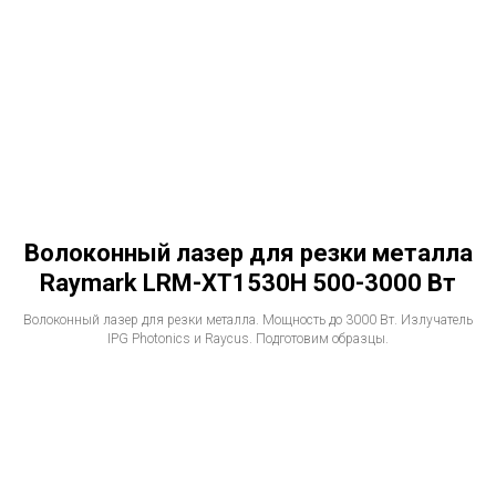
Волоконный лазер для резки металла
Raymark LRM-XT1530H 500-3000 Вт
Волоконный лазер для резки металла. Мощность до 3000 Вт. Излучатель
IPG Photonics и Raycus. Подготовим образцы.