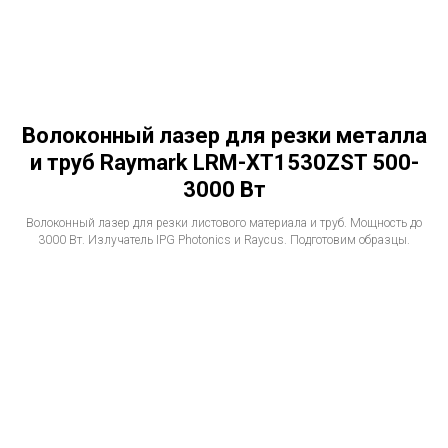
Волоконный лазер для резки металла
и труб Raymark LRM-XT1530ZST 500-
3000 Вт
Волоконный лазер для резки листового материала и труб. Мощность до
3000 Вт. Излучатель IPG Photonics и Raycus. Подготовим образцы.