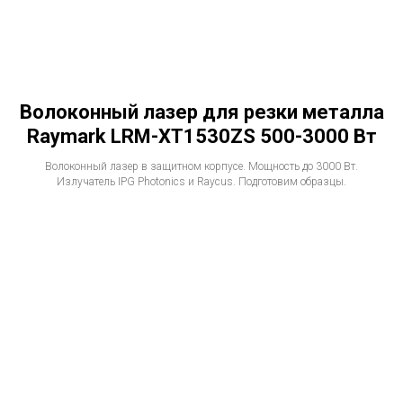
Волоконный лазер для резки металла
Raymark LRM-XT1530ZS 500-3000 Вт
Волоконный лазер в защитном корпусе. Мощность до 3000 Вт.
Излучатель IPG Photonics и Raycus. Подготовим образцы.