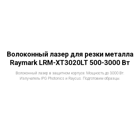
Волоконный лазер для резки металла
Raymark LRM-XT3020LT 500-3000 Вт
Волоконный лазер в защитном корпусе. Мощность до 3000 Вт.
Излучатель IPG Photonics и Raycus. Подготовим образцы.